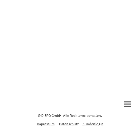
Da jedes Problem immer unterschiedliche, individuelle Ursachen haben kann,
schicken Sie uns bitte eine Mail mit einer Beschreibung und am Besten inkl.
einiger Bilder.
Falls zu einer Einschätzung noch Fragen offen sind, melden wir uns in wenigen
Tagen bei Ihnen, ansonsten erhalten Sie direkt einen Kostenvoranschlag von
uns.
© DIEPO GmbH. Alle Rechte vorbehalten.
Impressum
Datenschutz
Kundenlogin