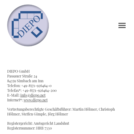
DIEPO GmbH
Passauer Straße 24
84359 Simbach am Inn
Telefon: +49-8571-926464-0
Telefax*: +49-8571-926464-200
E-Mail:
info@diepo.net
Internet*:
www.diepo.net
Vertretungsberechtigte Geschäftsführer: Martin Hölmer, Christoph
Hölmer, Steffen Gimple, Jörg Hölmer
Registergericht: Amtsgericht Landshut
Registernummer: HRB 7330