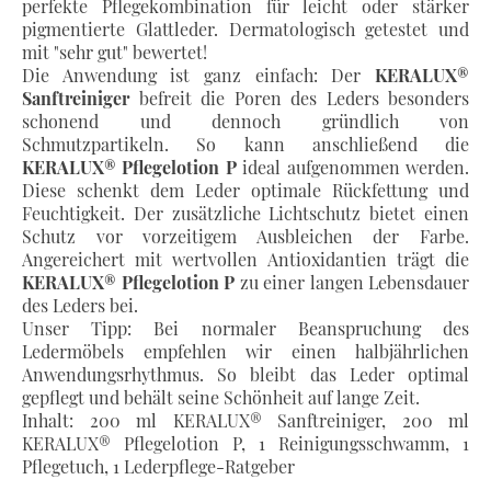
perfekte Pflegekombination für leicht oder stärker
pigmentierte Glattleder. Dermatologisch getestet und
mit "sehr gut" bewertet!
Die Anwendung ist ganz einfach: Der
KERALUX®
Sanftreiniger
befreit die Poren des Leders besonders
schonend und dennoch gründlich von
Schmutzpartikeln. So kann anschließend die
KERALUX® Pflegelotion P
ideal aufgenommen werden.
Diese schenkt dem Leder optimale Rückfettung und
Feuchtigkeit. Der zusätzliche Lichtschutz bietet einen
Schutz vor vorzeitigem Ausbleichen der Farbe.
Angereichert mit wertvollen Antioxidantien trägt die
KERALUX® Pflegelotion P
zu einer langen Lebensdauer
des Leders bei.
Unser Tipp: Bei normaler Beanspruchung des
Ledermöbels empfehlen wir einen halbjährlichen
Anwendungsrhythmus. So bleibt das Leder optimal
gepflegt und behält seine Schönheit auf lange Zeit.
Inhalt: 200 ml KERALUX® Sanftreiniger, 200 ml
KERALUX® Pflegelotion P, 1 Reinigungsschwamm, 1
Pflegetuch, 1 Lederpflege-Ratgeber