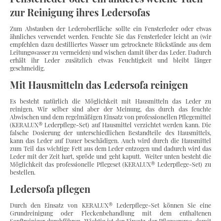
zur Reinigung ihres Ledersofas
Zum Abstauben der Lederoberfläche sollte ein Fensterleder oder etwas
ähnliches verwendet werden. Feuchte Sie das Fensterleder leicht an (wir
empfehlen dazu destilliertes Wasser um getrocknete Rückstände aus dem
Leitungswasser zu vermeiden) und wischen damit über das Leder. Dadurch
erhält ihr Leder zusätzlich etwas Feuchtigkeit und bleibt länger
geschmeidig.
Mit Hausmitteln das Ledersofa reinigen
Es besteht natürlich die Möglichkeit mit Hausmitteln das Leder zu
reinigen. Wir selber sind aber der Meinung, das durch das feuchte
Abwischen und dem regelmäßigen Einsatz von professionellen Pflegemittel
(KERALUX® Lederpflege-Set) auf Hausmittel verzichtet werden kann. Die
falsche Dosierung der unterschiedlichen Bestandteile des Hausmittels,
kann das Leder auf Dauer beschädigen. Auch wird durch die Hausmittel
zum Teil das wichtige Fett aus dem Leder entzogen und dadurch wird das
Leder mit der Zeit hart, spröde und geht kaputt. Weiter unten besteht die
Möglichkeit das professionelle Pflegeset (KERALUX® Lederpflege-Set) zu
bestellen.
Ledersofa pflegen
Durch den Einsatz von KERALUX® Lederpflege-Set können Sie eine
Grundreinigung oder Fleckenbehandlung mit dem enthaltenen
Sanftreiniger durchführen. Wichtig ist der Einsatz der Pflegecreme, damit