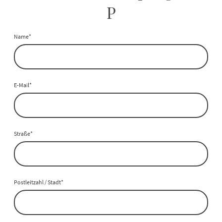
P
Name
*
E-Mail
*
Straße
*
Postleitzahl / Stadt
*