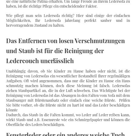
sie eine natürliche Patina erhalten. Um lange Freude an ihrem Ledersofa zu
haben, ist die richtige Pflege ein entscheidender Faktor.
Wie pflegt man sein Ledersofa richtig? Hier sind einige der einfachen
Möglichkeiten, Ihr Ledersofa jahrelang perfekt sauber und in
hervorragendem Zustand zu halten.
Das Entfernen von losen Verschmutzungen
und Staub ist für die Reinigung der
Ledercouch unerlässlich
Unabhängig davon, ob Sie Kinder zu Hause haben oder nicht, ist die
Reinigung von Ledersofas ein wesentlicher Bestandteil Ihrer regelmäßigen
Aufgaben. Oft wird angenommen, dass nur die Kinder zu Hause ein Haus
schmutzig machen können, doch diese Meinung ist falsch. Ledersofas
ziehen Staubpartikel an, die in der Luft schweben. Das Wichtigste bei der
Reinigung von Ledersofas ist das Absaugen in den Falten vom Sofa mit dem
Staubsauger mit Bürstenaufsatz oder einfach eine weiche Bürste. Prüfen
Sie bitte vorher, ob die Bürste nicht zu hart ist und das Leder beschädigen
könnte
Dadurch, das Staub in die Falten kommt, wo Leder auf Leder reiben kann,
wirkt Staub und z.B. Essensreste wie ein Schmirgelpapier und können die
Oberfläche des Leders beschädigen.
Fensterleder oder ein anderes weiche Tuch